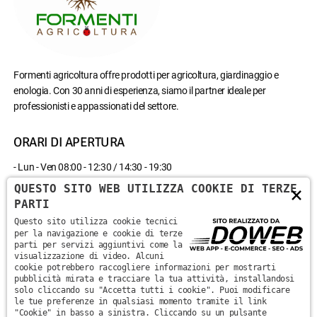
Formenti agricoltura offre prodotti per agricoltura, giardinaggio e
enologia. Con 30 anni di esperienza, siamo il partner ideale per
professionisti e appassionati del settore.
ORARI DI APERTURA
- Lun - Ven 08:00 - 12:30 / 14:30 - 19:30
- Sab 08:00 - 12:30
QUESTO SITO WEB UTILIZZA COOKIE DI TERZE
×
- Domenica chiuso
PARTI
Questo sito utilizza cookie tecnici
CONTATTACI
per la navigazione e cookie di terze
parti per servizi aggiuntivi come la
visualizzazione di video. Alcuni
Via Monte Santa Viola, 13 - 37142 - Marzana, Verona
cookie potrebbero raccogliere informazioni per mostrarti
pubblicità mirata e tracciare la tua attività, installandosi
solo cliccando su "Accetta tutti i cookie". Puoi modificare
+39 045 870 0582
le tue preferenze in qualsiasi momento tramite il link
"Cookie" in basso a sinistra. Cliccando su un pulsante