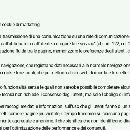
i e cookie di marketing.
a trasmissione di una comunicazione su una rete di comunicazione ele
all'abbonato o dall'utente a erogare tale servizio" (cfr. art. 122, co. 
zione fluida tra le pagine, memorizzare le preferenze degli utenti, c
i navigazione, che registrano dati necessari alla normale navigazione 
cookie funzionali, che permettono al sito web di ricordare le scelte fa
itano funzionalità senza le quali non sarebbe possibile completare alcu
e tecnici non richiede il consenso degli utenti, ma solo l'obbligo di inf
r raccogliere dati e informazioni sull'uso che gli utenti fanno di un 
etti come le pagine più visitate, il tempo trascorso su ciascuna pagi
mente aggregate e anonime, il che significa che non identificano dire
osi per l'ottimizzazione delle performance e dei contenuti.