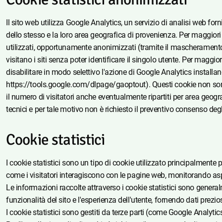
Il sito web utilizza Google Analytics, un servizio di analisi web for
dello stesso e la loro area geografica di provenienza. Per maggiori
utilizzati, opportunamente anonimizzati (tramite il mascheramento d
visitano i siti senza poter identificare il singolo utente. Per magg
disabilitare in modo selettivo l'azione di Google Analytics install
https://tools.google.com/dlpage/gaoptout). Questi cookie non sono 
il numero di visitatori anche eventualmente ripartiti per area geogr
tecnici e per tale motivo non è richiesto il preventivo consenso degl
Cookie statistici
I cookie statistici sono un tipo di cookie utilizzato principalmente 
come i visitatori interagiscono con le pagine web, monitorando asp
Le informazioni raccolte attraverso i cookie statistici sono general
funzionalità del sito e l'esperienza dell'utente, fornendo dati prezi
I cookie statistici sono gestiti da terze parti (come Google Analyti