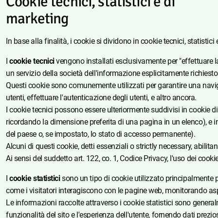
Cookie tecnici, statistici e di
marketing
In base alla finalità, i cookie si dividono in cookie tecnici, statistic
I
cookie tecnici
vengono installati esclusivamente per "effettuare l
un servizio della società dell'informazione esplicitamente richiesto d
Questi cookie sono comunemente utilizzati per garantire una naviga
utenti, effettuare l'autenticazione degli utenti, e altro ancora.
I cookie tecnici possono essere ulteriormente suddivisi in cookie d
ricordando la dimensione preferita di una pagina in un elenco), e in 
del paese o, se impostato, lo stato di accesso permanente).
Alcuni di questi cookie, detti essenziali o strictly necessary, abil
Ai sensi del suddetto art. 122, co. 1, Codice Privacy, l'uso dei cooki
I
cookie statistici
sono un tipo di cookie utilizzato principalmente pe
come i visitatori interagiscono con le pagine web, monitorando asp
Le informazioni raccolte attraverso i cookie statistici sono general
funzionalità del sito e l'esperienza dell'utente, fornendo dati prezi