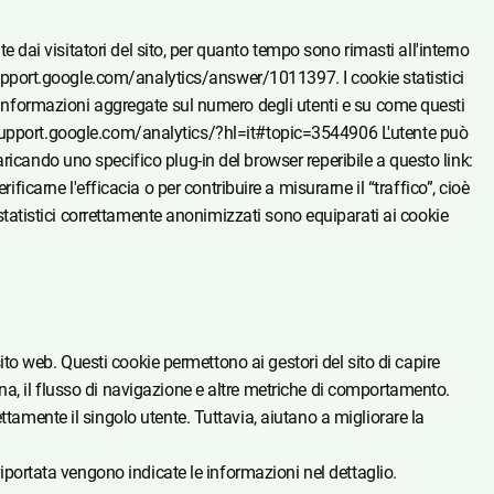
te dai visitatori del sito, per quanto tempo sono rimasti all'interno
//support.google.com/analytics/answer/1011397. I cookie statistici
i informazioni aggregate sul numero degli utenti e su come questi
ps://support.google.com/analytics/?hl=it#topic=3544906 L'utente può
ricando uno specifico plug-in del browser reperibile a questo link:
arne l'efficacia o per contribuire a misurarne il “traffico”, cioè
e statistici correttamente anonimizzati sono equiparati ai cookie
sito web. Questi cookie permettono ai gestori del sito di capire
na, il flusso di navigazione e altre metriche di comportamento.
ttamente il singolo utente. Tuttavia, aiutano a migliorare la
riportata vengono indicate le informazioni nel dettaglio.