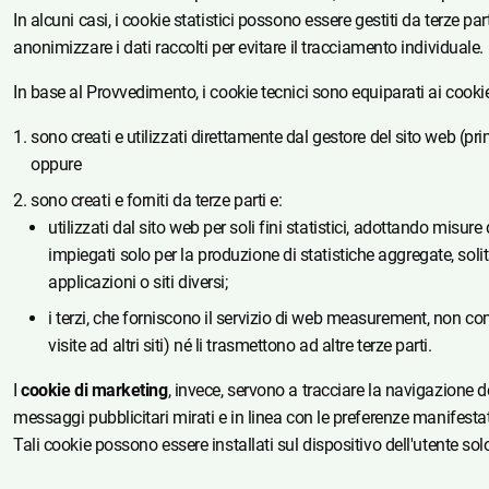
In alcuni casi, i cookie statistici possono essere gestiti da terze 
anonimizzare i dati raccolti per evitare il tracciamento individuale.
In base al Provvedimento, i cookie tecnici sono equiparati ai cookie 
sono creati e utilizzati direttamente dal gestore del sito web (pr
oppure
sono creati e forniti da terze parti e:
utilizzati dal sito web per soli fini statistici, adottando mis
impiegati solo per la produzione di statistiche aggregate, sol
applicazioni o siti diversi;
i terzi, che forniscono il servizio di web measurement, non com
visite ad altri siti) né li trasmettono ad altre terze parti.
I
cookie di marketing
, invece, servono a tracciare la navigazione de
messaggi pubblicitari mirati e in linea con le preferenze manifesta
Tali cookie possono essere installati sul dispositivo dell'utente so