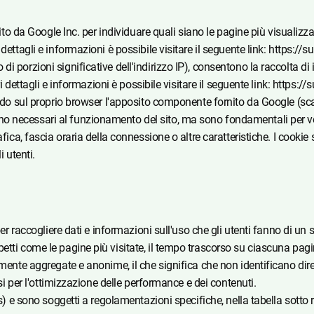
nito da Google Inc. per individuare quali siano le pagine più visualizza
 dettagli e informazioni è possibile visitare il seguente link: https:
i porzioni significative dell'indirizzo IP), consentono la raccolta d
iori dettagli e informazioni è possibile visitare il seguente link: htt
ando sul proprio browser l'apposito componente fornito da Google (sca
necessari al funzionamento del sito, ma sono fondamentali per verific
afica, fascia oraria della connessione o altre caratteristiche. I cooki
i utenti.
per raccogliere dati e informazioni sull'uso che gli utenti fanno di un 
etti come le pagine più visitate, il tempo trascorso su ciascuna pagi
mente aggregate e anonime, il che significa che non identificano dire
osi per l'ottimizzazione delle performance e dei contenuti.
cs) e sono soggetti a regolamentazioni specifiche, nella tabella sotto 