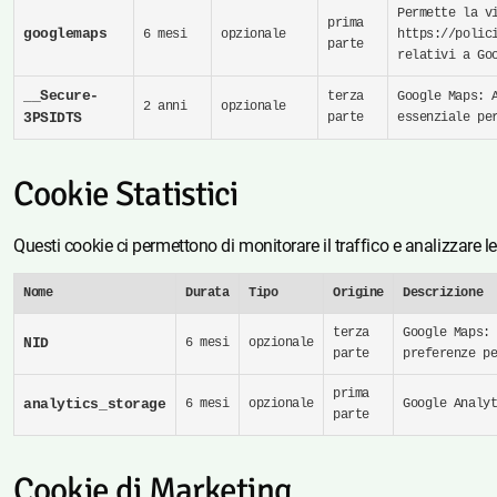
Permette la v
prima
googlemaps
6 mesi
opzionale
https://polic
parte
relativi a Go
__Secure-
terza
Google Maps: 
2 anni
opzionale
3PSIDTS
parte
essenziale pe
Cookie Statistici
Questi cookie ci permettono di monitorare il traffico e analizzare le
Nome
Durata
Tipo
Origine
Descrizione
terza
Google Maps:
NID
6 mesi
opzionale
parte
preferenze p
prima
analytics_storage
6 mesi
opzionale
Google Analy
parte
Cookie di Marketing