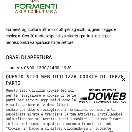
Formenti agricoltura offre prodotti per agricoltura, giardinaggio e
enologia. Con 30 anni di esperienza, siamo il partner ideale per
professionisti e appassionati del settore.
ORARI DI APERTURA
- Lun - Ven 08:00 - 12:30 / 14:30 - 19:30
- Sab 08:00 - 12:30
QUESTO SITO WEB UTILIZZA COOKIE DI TERZE
×
- Domenica chiuso
PARTI
Questo sito utilizza cookie tecnici
CONTATTACI
per la navigazione e cookie di terze
parti per servizi aggiuntivi come la
visualizzazione di video. Alcuni
Via Monte Santa Viola, 13 - 37142 - Marzana, Verona
cookie potrebbero raccogliere informazioni per mostrarti
pubblicità mirata e tracciare la tua attività, installandosi
solo cliccando su "Accetta tutti i cookie". Puoi modificare
+39 045 870 0582
le tue preferenze in qualsiasi momento tramite il link
"Cookie" in basso a sinistra. Cliccando su un pulsante