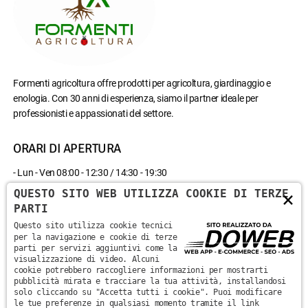
Formenti agricoltura offre prodotti per agricoltura, giardinaggio e
enologia. Con 30 anni di esperienza, siamo il partner ideale per
professionisti e appassionati del settore.
ORARI DI APERTURA
- Lun - Ven 08:00 - 12:30 / 14:30 - 19:30
- Sab 08:00 - 12:30
QUESTO SITO WEB UTILIZZA COOKIE DI TERZE
×
- Domenica chiuso
PARTI
Questo sito utilizza cookie tecnici
CONTATTACI
per la navigazione e cookie di terze
parti per servizi aggiuntivi come la
visualizzazione di video. Alcuni
Via Monte Santa Viola, 13 - 37142 - Marzana, Verona
cookie potrebbero raccogliere informazioni per mostrarti
pubblicità mirata e tracciare la tua attività, installandosi
solo cliccando su "Accetta tutti i cookie". Puoi modificare
+39 045 870 0582
le tue preferenze in qualsiasi momento tramite il link