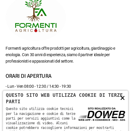
Formenti agricoltura offre prodotti per agricoltura, giardinaggio e
enologia. Con 30 anni di esperienza, siamo il partner ideale per
professionisti e appassionati del settore.
ORARI DI APERTURA
- Lun - Ven 08:00 - 12:30 / 14:30 - 19:30
- Sab 08:00 - 12:30
QUESTO SITO WEB UTILIZZA COOKIE DI TERZE
×
- Domenica chiuso
PARTI
Questo sito utilizza cookie tecnici
CONTATTACI
per la navigazione e cookie di terze
parti per servizi aggiuntivi come la
visualizzazione di video. Alcuni
Via Monte Santa Viola, 13 - 37142 - Marzana, Verona
cookie potrebbero raccogliere informazioni per mostrarti