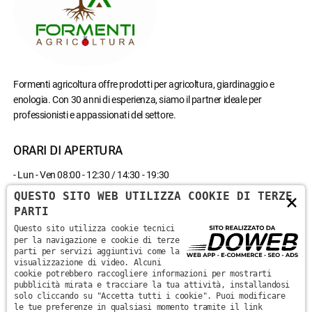
Formenti agricoltura offre prodotti per agricoltura, giardinaggio e
enologia. Con 30 anni di esperienza, siamo il partner ideale per
professionisti e appassionati del settore.
ORARI DI APERTURA
- Lun - Ven 08:00 - 12:30 / 14:30 - 19:30
- Sab 08:00 - 12:30
QUESTO SITO WEB UTILIZZA COOKIE DI TERZE
×
- Domenica chiuso
PARTI
Questo sito utilizza cookie tecnici
CONTATTACI
per la navigazione e cookie di terze
parti per servizi aggiuntivi come la
visualizzazione di video. Alcuni
Via Monte Santa Viola, 13 - 37142 - Marzana, Verona
cookie potrebbero raccogliere informazioni per mostrarti
pubblicità mirata e tracciare la tua attività, installandosi
solo cliccando su "Accetta tutti i cookie". Puoi modificare
+39 045 870 0582
le tue preferenze in qualsiasi momento tramite il link