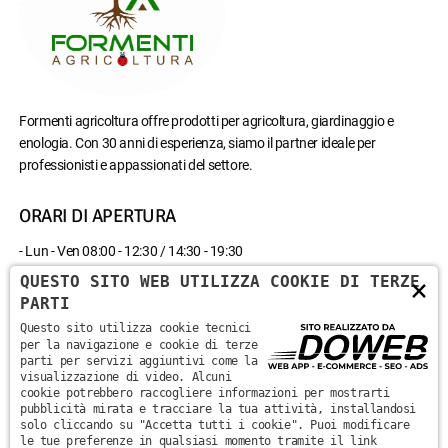
Formenti agricoltura offre prodotti per agricoltura, giardinaggio e
enologia. Con 30 anni di esperienza, siamo il partner ideale per
professionisti e appassionati del settore.
ORARI DI APERTURA
- Lun - Ven 08:00 - 12:30 / 14:30 - 19:30
- Sab 08:00 - 12:30
QUESTO SITO WEB UTILIZZA COOKIE DI TERZE
×
- Domenica chiuso
PARTI
Questo sito utilizza cookie tecnici
CONTATTACI
per la navigazione e cookie di terze
parti per servizi aggiuntivi come la
visualizzazione di video. Alcuni
Via Monte Santa Viola, 13 - 37142 - Marzana, Verona
cookie potrebbero raccogliere informazioni per mostrarti
pubblicità mirata e tracciare la tua attività, installandosi
solo cliccando su "Accetta tutti i cookie". Puoi modificare
+39 045 870 0582
le tue preferenze in qualsiasi momento tramite il link