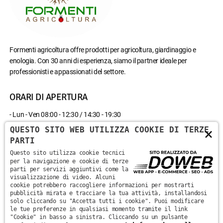
Formenti agricoltura offre prodotti per agricoltura, giardinaggio e
enologia. Con 30 anni di esperienza, siamo il partner ideale per
professionisti e appassionati del settore.
ORARI DI APERTURA
- Lun - Ven 08:00 - 12:30 / 14:30 - 19:30
- Sab 08:00 - 12:30
QUESTO SITO WEB UTILIZZA COOKIE DI TERZE
×
- Domenica chiuso
PARTI
Questo sito utilizza cookie tecnici
CONTATTACI
per la navigazione e cookie di terze
parti per servizi aggiuntivi come la
visualizzazione di video. Alcuni
Via Monte Santa Viola, 13 - 37142 - Marzana, Verona
cookie potrebbero raccogliere informazioni per mostrarti
pubblicità mirata e tracciare la tua attività, installandosi
solo cliccando su "Accetta tutti i cookie". Puoi modificare
+39 045 870 0582
le tue preferenze in qualsiasi momento tramite il link
"Cookie" in basso a sinistra. Cliccando su un pulsante