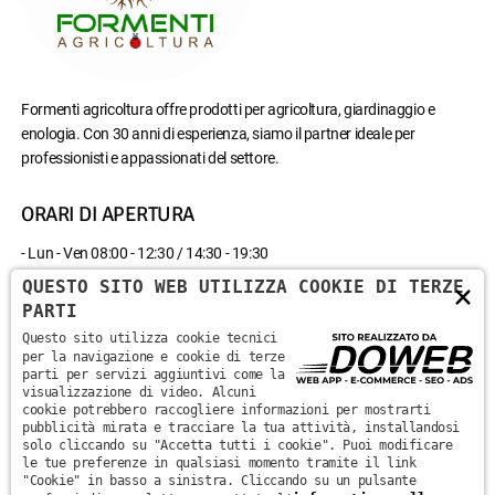
Formenti agricoltura offre prodotti per agricoltura, giardinaggio e
enologia. Con 30 anni di esperienza, siamo il partner ideale per
professionisti e appassionati del settore.
ORARI DI APERTURA
- Lun - Ven 08:00 - 12:30 / 14:30 - 19:30
- Sab 08:00 - 12:30
QUESTO SITO WEB UTILIZZA COOKIE DI TERZE
×
- Domenica chiuso
PARTI
Questo sito utilizza cookie tecnici
CONTATTACI
per la navigazione e cookie di terze
parti per servizi aggiuntivi come la
visualizzazione di video. Alcuni
Via Monte Santa Viola, 13 - 37142 - Marzana, Verona
cookie potrebbero raccogliere informazioni per mostrarti
pubblicità mirata e tracciare la tua attività, installandosi
solo cliccando su "Accetta tutti i cookie". Puoi modificare
+39 045 870 0582
le tue preferenze in qualsiasi momento tramite il link
"Cookie" in basso a sinistra. Cliccando su un pulsante