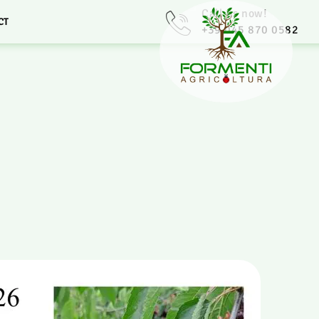
Call us now!
CT
+39 045 870 0582